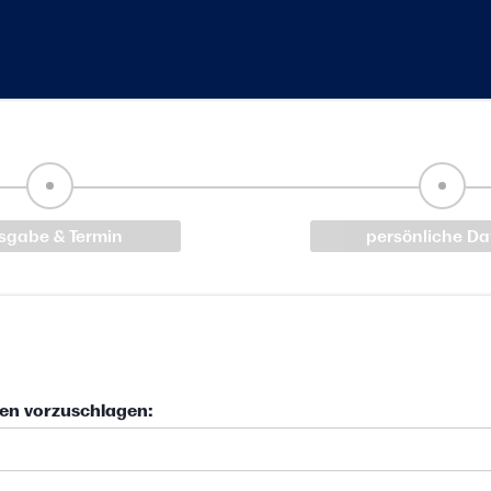
sgabe & Termin
persönliche Da
ien vorzuschlagen: