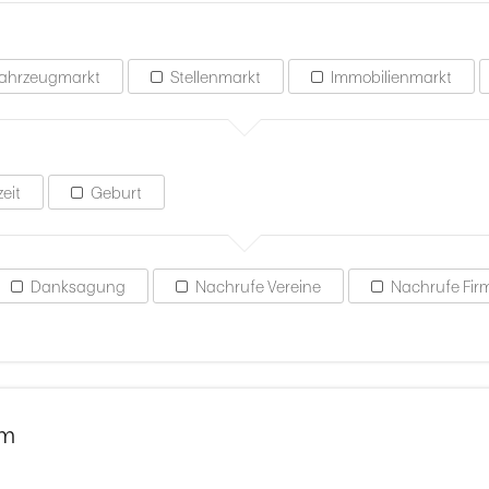
ahrzeugmarkt
Stellenmarkt
Immobilienmarkt
eit
Geburt
Danksagung
Nachrufe Vereine
Nachrufe Fir
um